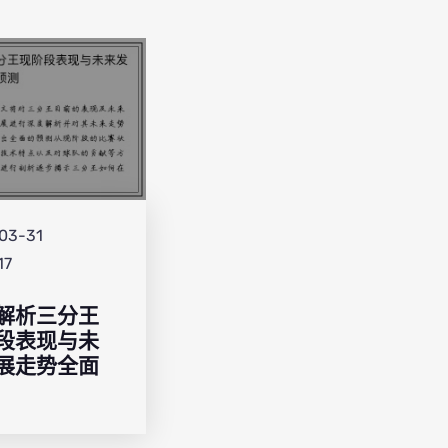
03-31
17
解析三分王
段表现与未
展走势全面