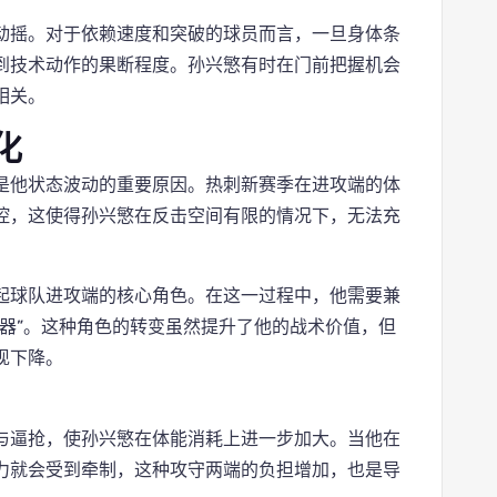
动摇。对于依赖速度和突破的球员而言，一旦身体条
到技术动作的果断程度。孙兴慜有时在门前把握机会
相关。
化
是他状态波动的重要原因。热刺新赛季在进攻端的体
控，这使得孙兴慜在反击空间有限的情况下，无法充
。
起球队进攻端的核心角色。在这一过程中，他需要兼
器”。这种角色的转变虽然提升了他的战术价值，但
现下降。
与逼抢，使孙兴慜在体能消耗上进一步加大。当他在
力就会受到牵制，这种攻守两端的负担增加，也是导