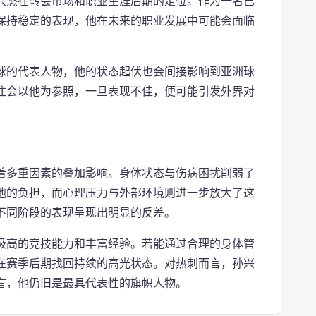
兴慜在转会市场和职业生涯后期的定位。作为一名已
保持稳定的表现，他在未来的职业发展中可能会面临
球的代表人物，他的状态起伏也会间接影响到亚洲球
往会以他为参照，一旦表现不佳，便可能引发外界对
着多重因素的叠加影响。身体状态与伤病困扰削弱了
他的负担，而心理压力与外部环境则进一步放大了这
不同阶段的表现呈现出明显的反差。
极高的竞技能力和丰富经验。若能通过合理的身体管
在赛季后期找回持续的高光状态。对热刺而言，孙兴
言，他仍旧是最具代表性的旗帜人物。