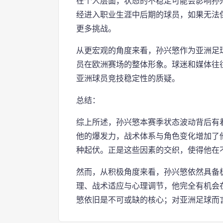
在个人层面，状态的不稳定可能会影响孙
经进入职业生涯中后期的球员，如果无法
更多挑战。
从更宏观的角度来看，孙兴慜作为亚洲足
员在欧洲赛场的整体形象。球迷和媒体往
亚洲球员竞技稳定性的质疑。
总结：
综上所述，孙兴慜本赛季状态波动背后有
他的爆发力，战术体系与角色变化增加了
种起伏。正是这些因素的交织，使得他在
然而，从积极角度来看，孙兴慜依然具备
理、战术适应与心理调节，他完全有机会
慜依旧是不可或缺的核心；对亚洲足球而