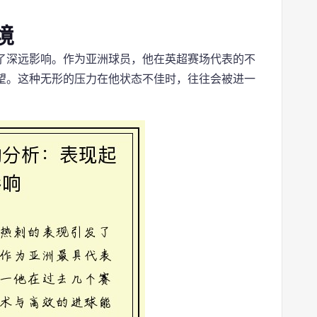
境
了深远影响。作为亚洲球员，他在英超赛场代表的不
望。这种无形的压力在他状态不佳时，往往会被进一