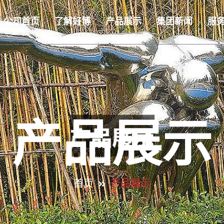
公司首页
了解好博
产品展示
集团新闻
服
产品展示
首页
产品展示