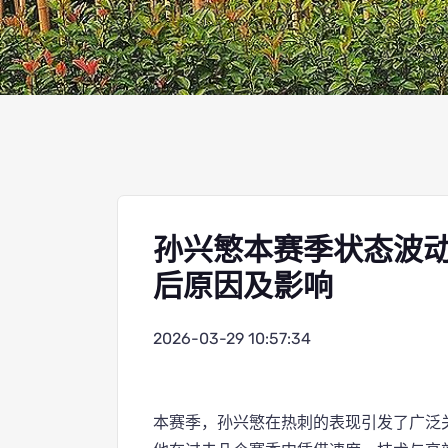
孙兴慜本赛季状态波
后原因及影响
2026-03-29 10:57:34
本赛季，孙兴慜在热刺的表现引发了广泛