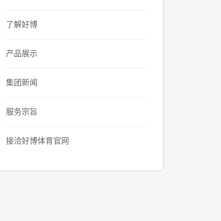
了解好博
产品展示
集团新闻
服务宗旨
接洽好博体育官网