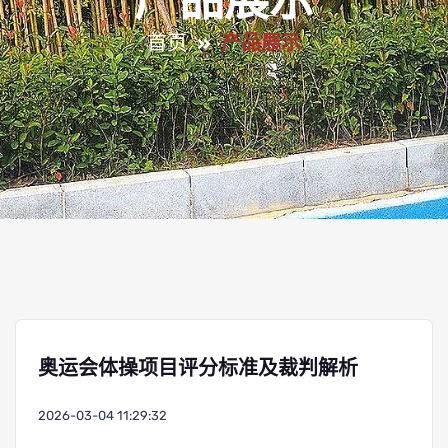
产品展示
首页
产品展示
奥运会体操项目评分标准及裁判解析
2026-03-04 11:29:32