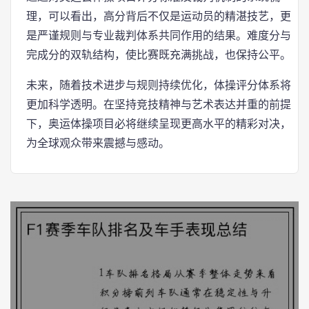
理，可以看出，高分背后不仅是运动员的精湛技艺，更
是严谨规则与专业裁判体系共同作用的结果。难度分与
完成分的双轨结构，使比赛既充满挑战，也保持公平。
未来，随着技术进步与规则持续优化，体操评分体系将
更加科学透明。在坚持竞技精神与艺术表达并重的前提
下，奥运体操项目必将继续呈现更高水平的精彩对决，
为全球观众带来震撼与感动。