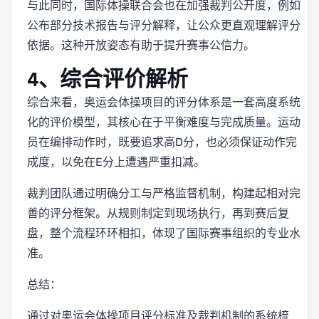
与此同时，国际体操联合会也在加强裁判公开度，例如
公布部分技术报告与评分解释，让公众更直观理解评分
依据。这种开放姿态有助于提升赛事公信力。
4、综合评价解析
综合来看，奥运会体操项目的评分体系是一套高度系统
化的评价模型，其核心在于平衡难度与完成质量。运动
员在编排动作时，既要追求高D分，也必须保证动作完
成度，以免在E分上遭遇严重扣减。
裁判团队通过明确分工与严格监督机制，构建起相对完
善的评分框架。从规则制定到现场执行，再到赛后复
盘，整个流程环环相扣，体现了国际赛事组织的专业水
准。
总结：
通过对奥运会体操项目评分标准及裁判机制的系统梳