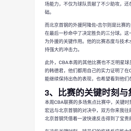
场能力，不仅为球队贡献了不少助攻，还
础。
而北京首钢的外援阿隆佐·吉尔则是比赛
在最后一秒命中了决定胜负的三分球。这
为外援的关键作用。他的比赛态度与技术
持强大的冲击力。
此外，CBA本周的其他比赛也不乏明星
的韩德君，他们都用自己的实力证明了在
能继续保持出色的表现，也希望看到他们
3、比赛的关键时刻与
本周CBA联赛的多场焦点比赛中，关键
宏远与北京首钢的对决中，双方你来我往
北京首钢凭借着一波快速反击得到了宝贵