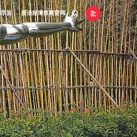
务宗旨
接洽好博体育官网