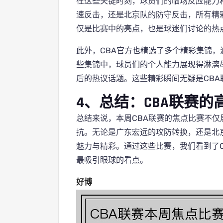
在这些关键时刻，球员们的临场反应能力
速反击，还是北京队的防守反击，所有精
仅是比赛中的亮点，也是球迷们讨论的热
此外，CBA官方也精选了多个精彩集锦
些集锦中，球员们的个人能力展现得淋漓
后的热议话题。这些精彩瞬间无疑是CB
4、总结：CBA联赛的
总结来说，本周CBA联赛的焦点比赛不
抗。无论是广东宏远的攻防转换，还是北
魅力与精彩。通过这些比赛，我们看到了
最吸引眼球的看点。
好博