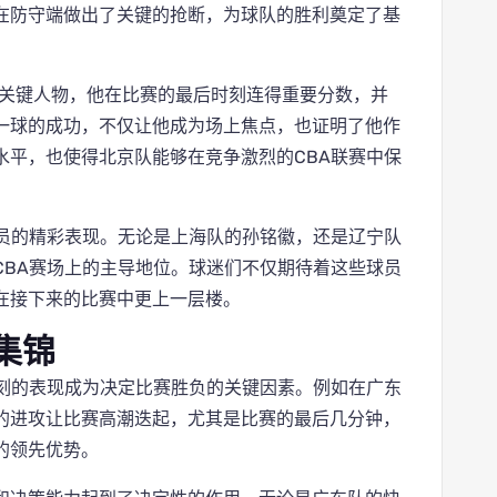
在防守端做出了关键的抢断，为球队的胜利奠定了基
的关键人物，他在比赛的最后时刻连得重要分数，并
一球的成功，不仅让他成为场上焦点，也证明了他作
水平，也使得北京队能够在竞争激烈的CBA联赛中保
球员的精彩表现。无论是上海队的孙铭徽，还是辽宁队
CBA赛场上的主导地位。球迷们不仅期待着这些球员
在接下来的比赛中更上一层楼。
集锦
时刻的表现成为决定比赛胜负的关键因素。例如在广东
的进攻让比赛高潮迭起，尤其是比赛的最后几分钟，
的领先优势。