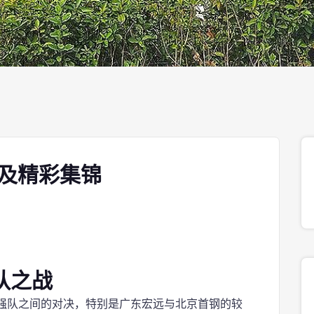
赛及精彩集锦
队之战
赛强队之间的对决，特别是广东宏远与北京首钢的较