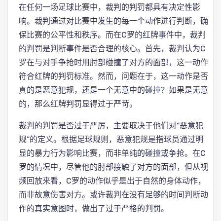
在任何一场足球比赛中，裁判的判罚都具有决定性影
响。裁判通过对比赛中发生的每一个动作进行判断，确
保比赛的公平性和秩序。而在C罗的红牌事件中，裁判
的判罚是判断事件是否合理的核心。首先，裁判认为C
罗在与对手争抢时用肘部碰撞了对方的面部，这一动作
符合红牌的判罚标准。然而，问题在于，这一动作是否
真的是恶意犯规，还是一个无意中的碰撞？如果是无意
的，那么红牌判罚显得过于严苛。
裁判的判罚是否过于严厉，主要取决于他们对“恶意犯
规”的定义。根据足球规则，恶意犯规是指球员通过明
显的暴力行为影响比赛，而非单纯的碰撞或争抢。在C
罗的情况中，尽管他的肘部接触了对方的面部，但从视
频回放来看，C罗的动作似乎是出于自然的身体动作，
而非故意伤害对方。或许裁判在没有足够的时间判断动
作的真实意图时，做出了过于严格的判罚。