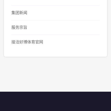
集团新闻
服务宗旨
接洽好博体育官网