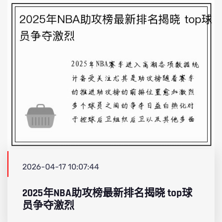
2026-04-17 10:07:44
2025年NBA助攻榜最新排名揭晓 top球
员争夺激烈