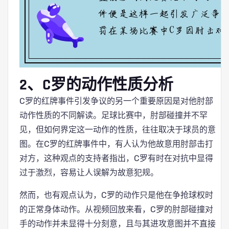
2、C罗的动作性质分析
C罗的红牌事件引发争议的另一个重要原因是对他肘部
动作性质的不同解读。足球比赛中，肘部碰撞并不罕
见，但如何界定这一动作的性质，往往取决于球员的意
图。在C罗的红牌事件中，有人认为他故意用肘部击打
对方，这种观点的支持者指出，C罗有时在对抗中显得
过于激烈，容易让人误解为故意犯规。
然而，也有观点认为，C罗的动作只是他在争抢球权时
的正常身体动作。从视频回放来看，C罗的肘部碰撞对
手的动作并未显得十分刻意，且与其进攻意图并不直接