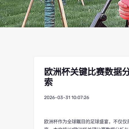
欧洲杯关键比赛数据
索
2026-03-31 10:07:26
欧洲杯作为全球瞩目的足球盛宴，不仅仅