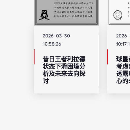
2026-03-30
2026-
10:58:26
10:17:
昔日王者利拉德
球星
状态下滑困境分
考虑
析及未来去向探
透露
讨
心的