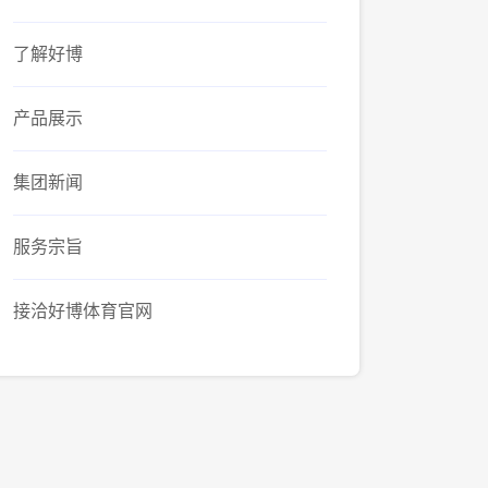
了解好博
产品展示
集团新闻
服务宗旨
接洽好博体育官网