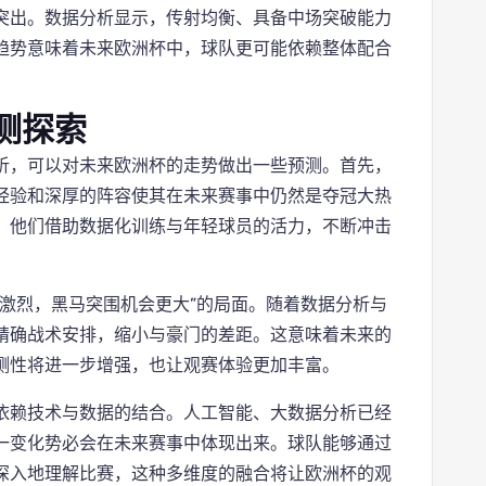
突出。数据分析显示，传射均衡、具备中场突破能力
趋势意味着未来欧洲杯中，球队更可能依赖整体配合
测探索
析，可以对未来欧洲杯的走势做出一些预测。首先，
经验和深厚的阵容使其在未来赛事中仍然是夺冠大热
，他们借助数据化训练与年轻球员的活力，不断冲击
激烈，黑马突围机会更大”的局面。随着数据分析与
精确战术安排，缩小与豪门的差距。这意味着未来的
测性将进一步增强，也让观赛体验更加丰富。
依赖技术与数据的结合。人工智能、大数据分析已经
一变化势必会在未来赛事中体现出来。球队能够通过
深入地理解比赛，这种多维度的融合将让欧洲杯的观