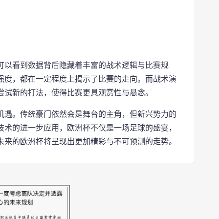
可以看到数据背后隐藏着丰富的战术逻辑与比赛规
强度，都在一定程度上揭示了比赛的走向。而战术演
尝试新的打法，使得比赛更具观赏性与悬念。
机遇。传统豪门依然会是舞台的主角，但新兴势力的
技术的进一步应用，欧洲杯不仅是一场足球的盛宴，
未来的欧洲杯将呈现出更加精彩与不可预测的走势。