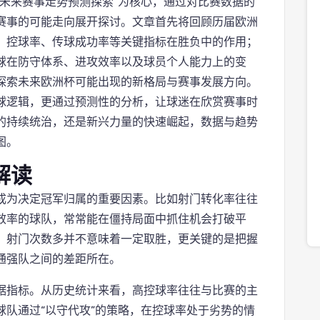
未来赛事走势预测探索”为核心，通过对比赛数据的
赛事的可能走向展开探讨。文章首先将回顾历届欧洲
、控球率、传球成功率等关键指标在胜负中的作用；
球在防守体系、进攻效率以及球员个人能力上的变
探索未来欧洲杯可能出现的新格局与赛事发展方向。
球逻辑，更通过预测性的分析，让球迷在欣赏赛事时
的持续统治，还是新兴力量的快速崛起，数据与趋势
图。
解读
成为决定冠军归属的重要因素。比如射门转化率往往
效率的球队，常常能在僵持局面中抓住机会打破平
，射门次数多并不意味着一定取胜，更关键的是把握
通强队之间的差距所在。
据指标。从历史统计来看，高控球率往往与比赛的主
队通过“以守代攻”的策略，在控球率处于劣势的情