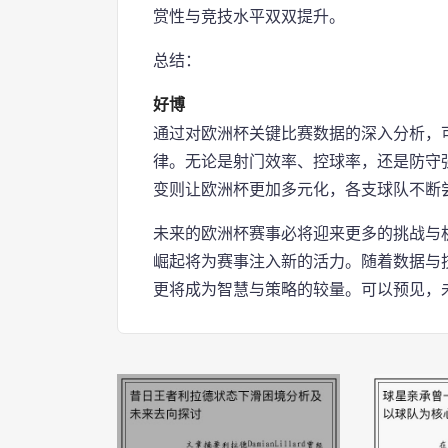
赏性与竞技水平双双提升。
总结：
好博
通过对欧洲杯关键比赛数据的深入分析，
律。无论是射门效率、控球率，还是防守
变则让欧洲杯更加多元化，各支球队不断
未来的欧洲杯赛事必将迎来更多的挑战与
崛起将为赛事注入新的活力。随着数据与
更将成为智慧与策略的较量。可以预见，