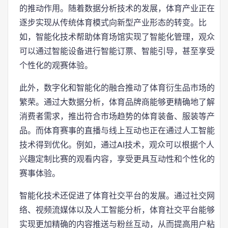
的推动作用。随着数据分析技术的发展，体育产业正在
逐步实现从传统体育模式向新型产业形态的转变。比
如，智能化技术帮助体育场馆实现了智能化管理，观众
可以通过智能设备进行智能订票、智能引导，甚至享受
个性化的观赛体验。
此外，数字化和智能化的融合推动了体育衍生品市场的
繁荣。通过大数据分析，体育品牌商能够更精确地了解
消费者需求，推出符合市场趋势的体育装备、服装等产
品。而体育赛事的直播与线上互动也正在通过人工智能
技术得到优化。例如，通过AI技术，观众可以根据个人
兴趣定制比赛的观看内容，享受更具互动性和个性化的
赛事体验。
智能化技术还促进了体育社交平台的发展。通过社交网
络、视频流媒体以及人工智能分析，体育社交平台能够
实现更加精确的内容推送与粉丝互动，从而提高用户粘