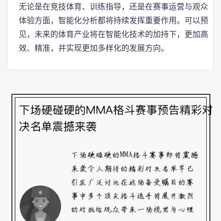
无论是在竞技体育、训练指导，还是在赛事运营与观众
体验方面，智能化分析都将持续发挥重要作用。可以预
见，未来的体育产业将在智能化技术的加持下，更加高
效、精准，并实现更加多样化的发展方向。