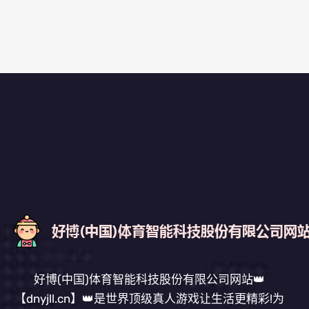
好博(中国)体育智能科技股份有限公司网站👑
【dnyjll.cn】👑是世界顶级真人游戏让生活更精彩!为