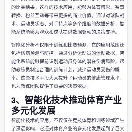
的比赛结果。这样的技术应用，能够为体育博彩、赛事
转播、粉丝互动等带来更多的商业价值。通过对球队战
术、运动员状态、对手特点等多个维度的数据分析，智
能系统能够为观众和球队提供数据驱动的决策支持。
智能化分析不仅限于训练和比赛预测，它的应用范围还
包括伤病预测与防控。通过分析运动员的运动数据，智
能化系统能够提前识别运动员身体的潜在伤病风险，帮
助教练员制定合理的训练计划，减少运动员受伤的概
率。这些技术手段大大提升了运动员的健康管理水平，
也为教练团队提供了重要的决策依据。
3、智能化技术推动体育产业
多元化发展
智能化技术的应用，不仅仅在竞技体育和训练领域产生
了深远影响，它还对体育产业的多元化发展起到了巨大